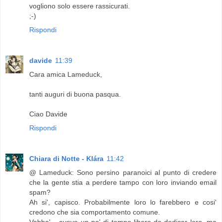
vogliono solo essere rassicurati.
;-)
Rispondi
davide
11:39
Cara amica Lameduck,
tanti auguri di buona pasqua.
Ciao Davide
Rispondi
Chiara di Notte - Klára
11:42
@ Lameduck: Sono persino paranoici al punto di credere
che la gente stia a perdere tampo con loro inviando email
spam?
Ah si', capisco. Probabilmente loro lo farebbero e cosi'
credono che sia comportamento comune.
Vabbe'... avevo un po' di tempo libero da dedicar loro, ma