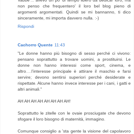
non penso che frequentero' il loro bel blog pieno di
argomenti argomentati. Quindi se mi bannanno, ti dico
sinceramente, mi importa davvero nulla. :-)
Rispondi
Cachorro Quente
11:43
"Le donne hanno più bisogno di sesso perché ci vivono:
pensano soprattutto a trovare uomini, a prostituirsi. Le
donne non hanno interessi come sport, cinema, e
altro….l’interesse principale è attirare il maschio e farsi
servire; devono sentirsi superiori perché desiderate e
rispettate. Alcune hanno invece interesse per i cani, i gatti e
altri animali."
AH AH AH AH AH AH AH AH!
Soprattutto le zitelle con le ovaie prosciugate che devono
sfogare il loro bisogno di maternità, immagino.
Comunque consiglio a 'sta gente la visione del capolavoro