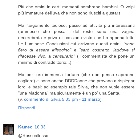
Più che omini in certi momenti sembrano bambini. O volpi
più immature dell'uva che non sono riusciti a gustarsi.
Ma l'argomento tedioso: passo ad attività più interessanti
(ammesso che possa... del resto sono una vagina
decerebrata e priva di passioni) visto che ho appena letto
Le Luminose Conclusioni cui arrivano questi omini:
"sono
fiero di essere Misogino"
e
"sarò costretto, laddove si
rifacesse vivo, a censurarlo"
(il commentista che pone un
minimo di contraddittorio...)
Ma per loro immensa fortuna (che non penso sapranno
cogliere) ci sono anche DDDDonne che provano a rispiegar
loro le basi: ad esempio tale Silvia, che non vuole essere
"una Madonna" ma sicuramente è un po' una Santa.
(v.
commento di Silvia 5:03 pm - 11 marzo
)
Rispondi
Kameo
16:33
@Rossoallosso