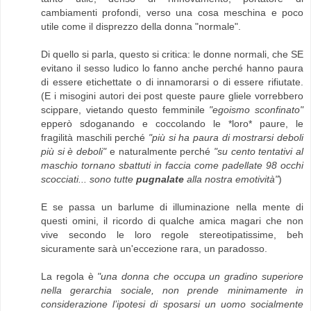
cambiamenti profondi, verso una cosa meschina e poco
utile come il disprezzo della donna "normale".
Di quello si parla, questo si critica: le donne normali, che SE
evitano il sesso ludico lo fanno anche perché hanno paura
di essere etichettate o di innamorarsi o di essere rifiutate.
(E i misogini autori dei post queste paure gliele vorrebbero
scippare, vietando questo femminile
"egoismo sconfinato"
epperò sdoganando e coccolando le *loro* paure, le
fragilità maschili perché
"più si ha paura di mostrarsi deboli
più si è deboli"
e naturalmente perché
"su cento tentativi al
maschio tornano sbattuti in faccia come padellate 98 occhi
scocciati... sono tutte
pugnalate
alla nostra emotività"
)
E se passa un barlume di illuminazione nella mente di
questi omini, il ricordo di qualche amica magari che non
vive secondo le loro regole stereotipatissime, beh
sicuramente sarà un'eccezione rara, un paradosso.
La regola è
"una donna che occupa un gradino superiore
nella gerarchia sociale, non prende minimamente in
considerazione l’ipotesi di sposarsi un uomo socialmente