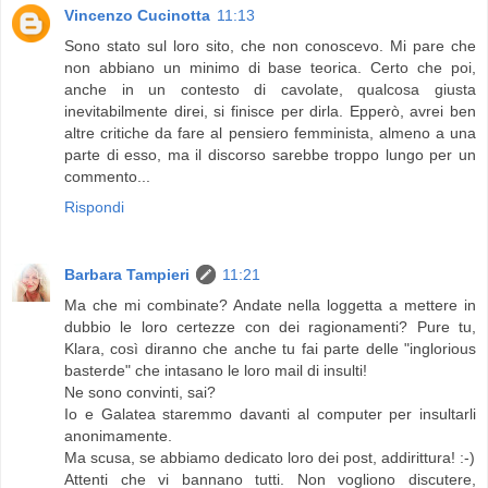
Vincenzo Cucinotta
11:13
Sono stato sul loro sito, che non conoscevo. Mi pare che
non abbiano un minimo di base teorica. Certo che poi,
anche in un contesto di cavolate, qualcosa giusta
inevitabilmente direi, si finisce per dirla. Epperò, avrei ben
altre critiche da fare al pensiero femminista, almeno a una
parte di esso, ma il discorso sarebbe troppo lungo per un
commento...
Rispondi
Barbara Tampieri
11:21
Ma che mi combinate? Andate nella loggetta a mettere in
dubbio le loro certezze con dei ragionamenti? Pure tu,
Klara, così diranno che anche tu fai parte delle "inglorious
basterde" che intasano le loro mail di insulti!
Ne sono convinti, sai?
Io e Galatea staremmo davanti al computer per insultarli
anonimamente.
Ma scusa, se abbiamo dedicato loro dei post, addirittura! :-)
Attenti che vi bannano tutti. Non vogliono discutere,