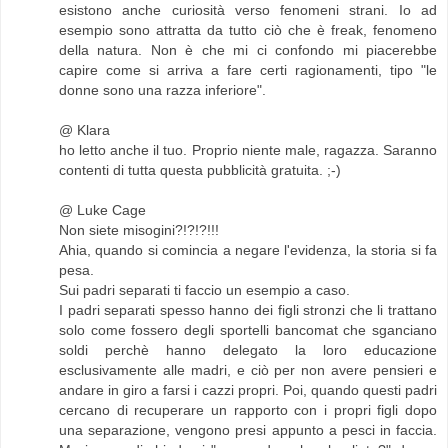
esistono anche curiosità verso fenomeni strani. Io ad
esempio sono attratta da tutto ciò che è freak, fenomeno
della natura. Non è che mi ci confondo mi piacerebbe
capire come si arriva a fare certi ragionamenti, tipo "le
donne sono una razza inferiore".
@ Klara
ho letto anche il tuo. Proprio niente male, ragazza. Saranno
contenti di tutta questa pubblicità gratuita. ;-)
@ Luke Cage
Non siete misogini?!?!?!!!
Ahia, quando si comincia a negare l'evidenza, la storia si fa
pesa.
Sui padri separati ti faccio un esempio a caso.
I padri separati spesso hanno dei figli stronzi che li trattano
solo come fossero degli sportelli bancomat che sganciano
soldi perchè hanno delegato la loro educazione
esclusivamente alle madri, e ciò per non avere pensieri e
andare in giro a farsi i cazzi propri. Poi, quando questi padri
cercano di recuperare un rapporto con i propri figli dopo
una separazione, vengono presi appunto a pesci in faccia.