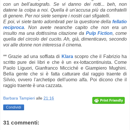
con un bell'autografo. Se vi danno dei rotti... beh, non
datene la colpa a noi.
Quella è un'accusa più da confratelli
di genere.
Per noi siete sempre i nostri cari sfigatelli.
E poi, vi siete tanto adombrati per la questione della
fellatio
reciproca
. Non avete neanche capito che non era un
insulto ma una dottissima citazione da
Pulp Fiction
, come
quella del circolo del cucito. Ah, già, dimenticavo, secondo
voi alle donne non interessa il cinema.
** Grazie ad una soffiata di
Klara
scopro che il Fabrizio ha
scritto pure dei libri e che è un ex-lottacontinuista. Come
Paolo Liguori, Gianfranco Micciché e Giampiero Mughini.
Bella gente che si è fatta catturare dal raggio traente di
Silvio, ovvero l'archetipo dell'uomo alfa. Poi dicono che il
raggio traente è una cazzata.
Barbara Tampieri
alle
21:16
Condividi
31 commenti: