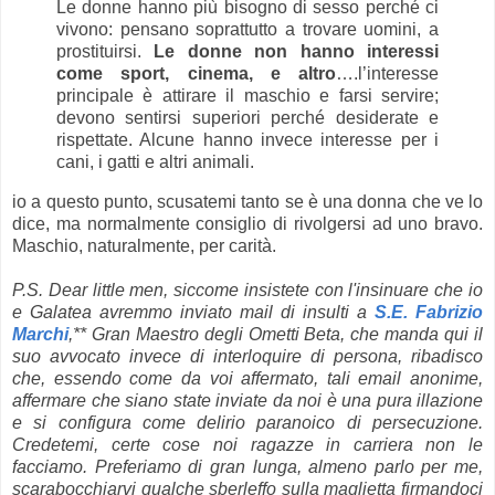
Le donne hanno più bisogno di sesso perché ci
vivono: pensano soprattutto a trovare uomini, a
prostituirsi.
Le donne non hanno interessi
come sport, cinema, e altro
….l’interesse
principale è attirare il maschio e farsi servire;
devono sentirsi superiori perché desiderate e
rispettate. Alcune hanno invece interesse per i
cani, i gatti e altri animali.
io a questo punto, scusatemi tanto se è una donna che ve lo
dice, ma normalmente consiglio di rivolgersi ad uno bravo.
Maschio, naturalmente, per carità.
P.S. Dear little men, siccome insistete con l'insinuare che io
e Galatea avremmo inviato mail di insulti a
S.E. Fabrizio
Marchi
,** Gran Maestro degli Ometti Beta, che manda qui il
suo avvocato invece di interloquire di persona, ribadisco
che, essendo come da voi affermato, tali email anonime,
affermare che siano state inviate da noi è una pura illazione
e si configura come delirio paranoico di persecuzione.
Credetemi, certe cose noi ragazze in carriera non le
facciamo. Preferiamo di gran lunga, almeno parlo per me,
scarabocchiarvi qualche sberleffo sulla maglietta firmandoci