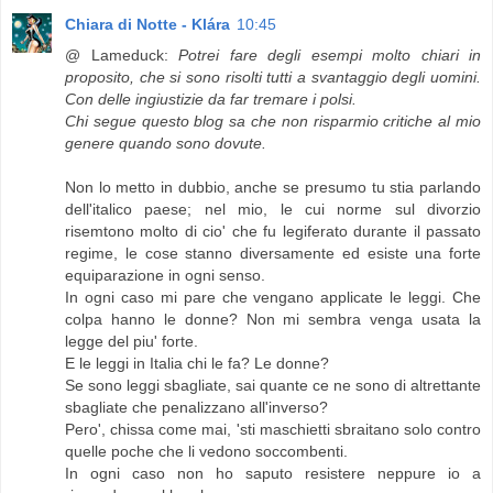
Chiara di Notte - Klára
10:45
@ Lameduck:
Potrei fare degli esempi molto chiari in
proposito, che si sono risolti tutti a svantaggio degli uomini.
Con delle ingiustizie da far tremare i polsi.
Chi segue questo blog sa che non risparmio critiche al mio
genere quando sono dovute.
Non lo metto in dubbio, anche se presumo tu stia parlando
dell'italico paese; nel mio, le cui norme sul divorzio
risemtono molto di cio' che fu legiferato durante il passato
regime, le cose stanno diversamente ed esiste una forte
equiparazione in ogni senso.
In ogni caso mi pare che vengano applicate le leggi. Che
colpa hanno le donne? Non mi sembra venga usata la
legge del piu' forte.
E le leggi in Italia chi le fa? Le donne?
Se sono leggi sbagliate, sai quante ce ne sono di altrettante
sbagliate che penalizzano all'inverso?
Pero', chissa come mai, 'sti maschietti sbraitano solo contro
quelle poche che li vedono soccombenti.
In ogni caso non ho saputo resistere neppure io a