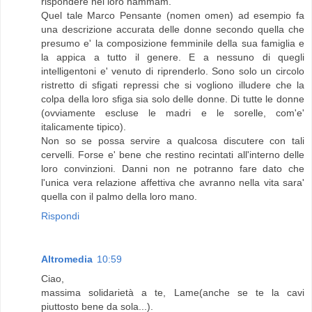
rispondere nel loro hammam.
Quel tale Marco Pensante (nomen omen) ad esempio fa
una descrizione accurata delle donne secondo quella che
presumo e' la composizione femminile della sua famiglia e
la appica a tutto il genere. E a nessuno di quegli
intelligentoni e' venuto di riprenderlo. Sono solo un circolo
ristretto di sfigati repressi che si vogliono illudere che la
colpa della loro sfiga sia solo delle donne. Di tutte le donne
(ovviamente escluse le madri e le sorelle, com'e'
italicamente tipico).
Non so se possa servire a qualcosa discutere con tali
cervelli. Forse e' bene che restino recintati all'interno delle
loro convinzioni. Danni non ne potranno fare dato che
l'unica vera relazione affettiva che avranno nella vita sara'
quella con il palmo della loro mano.
Rispondi
Altromedia
10:59
Ciao,
massima solidarietà a te, Lame(anche se te la cavi
piuttosto bene da sola...).