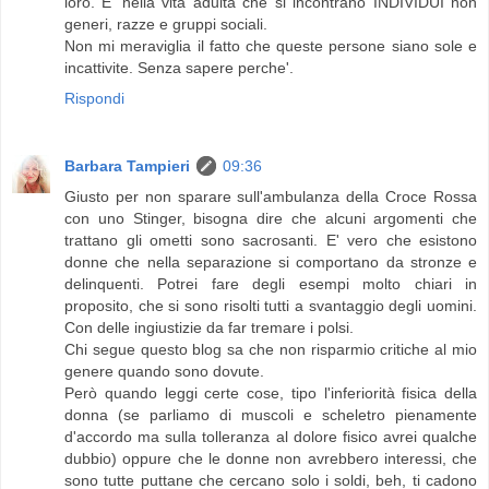
loro. E' nella vita adulta che si incontrano INDIVIDUI non
generi, razze e gruppi sociali.
Non mi meraviglia il fatto che queste persone siano sole e
incattivite. Senza sapere perche'.
Rispondi
Barbara Tampieri
09:36
Giusto per non sparare sull'ambulanza della Croce Rossa
con uno Stinger, bisogna dire che alcuni argomenti che
trattano gli ometti sono sacrosanti. E' vero che esistono
donne che nella separazione si comportano da stronze e
delinquenti. Potrei fare degli esempi molto chiari in
proposito, che si sono risolti tutti a svantaggio degli uomini.
Con delle ingiustizie da far tremare i polsi.
Chi segue questo blog sa che non risparmio critiche al mio
genere quando sono dovute.
Però quando leggi certe cose, tipo l'inferiorità fisica della
donna (se parliamo di muscoli e scheletro pienamente
d'accordo ma sulla tolleranza al dolore fisico avrei qualche
dubbio) oppure che le donne non avrebbero interessi, che
sono tutte puttane che cercano solo i soldi, beh, ti cadono