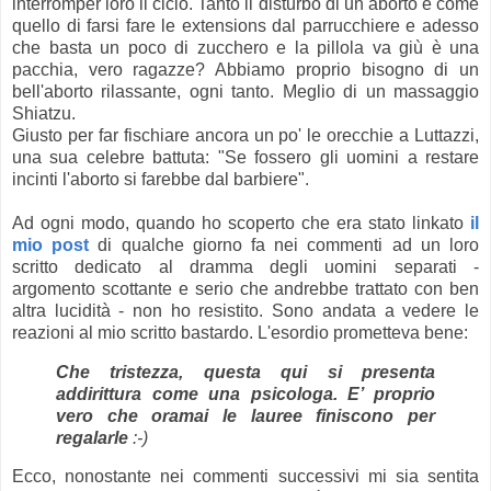
interromper loro il ciclo. Tanto il disturbo di un aborto è come
quello di farsi fare le extensions dal parrucchiere e adesso
che basta un poco di zucchero e la pillola va giù è una
pacchia, vero ragazze? Abbiamo proprio bisogno di un
bell'aborto rilassante, ogni tanto. Meglio di un massaggio
Shiatzu.
Giusto per far fischiare ancora un po' le orecchie a Luttazzi,
una sua celebre battuta: "Se fossero gli uomini a restare
incinti l'aborto si farebbe dal barbiere".
Ad ogni modo, quando ho scoperto che era stato linkato
il
mio post
di qualche giorno fa nei commenti ad un loro
scritto dedicato al dramma degli uomini separati -
argomento scottante e serio che andrebbe trattato con ben
altra lucidità - non ho resistito. Sono andata a vedere le
reazioni al mio scritto bastardo. L'esordio prometteva bene:
Che tristezza, questa qui si presenta
addirittura come una psicologa. E’ proprio
vero che oramai le lauree finiscono per
regalarle
:-)
Ecco, nonostante nei commenti successivi mi sia sentita