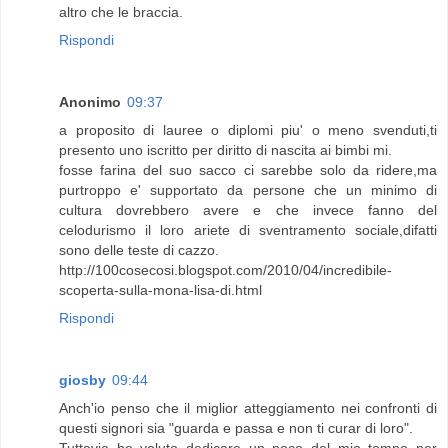
altro che le braccia.
Rispondi
Anonimo
09:37
a proposito di lauree o diplomi piu' o meno svenduti,ti
presento uno iscritto per diritto di nascita ai bimbi mi.
fosse farina del suo sacco ci sarebbe solo da ridere,ma
purtroppo e' supportato da persone che un minimo di
cultura dovrebbero avere e che invece fanno del
celodurismo il loro ariete di sventramento sociale,difatti
sono delle teste di cazzo.
http://100cosecosi.blogspot.com/2010/04/incredibile-
scoperta-sulla-mona-lisa-di.html
Rispondi
giosby
09:44
Anch'io penso che il miglior atteggiamento nei confronti di
questi signori sia "guarda e passa e non ti curar di loro".
Tuttavia ho voluto dedicare un poco del mio tempo per