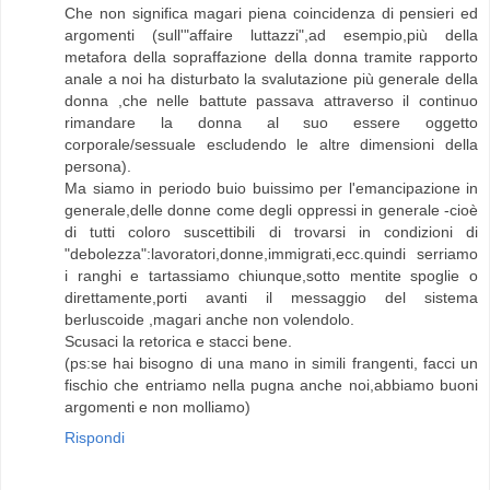
Che non significa magari piena coincidenza di pensieri ed
argomenti (sull'"affaire luttazzi",ad esempio,più della
metafora della sopraffazione della donna tramite rapporto
anale a noi ha disturbato la svalutazione più generale della
donna ,che nelle battute passava attraverso il continuo
rimandare la donna al suo essere oggetto
corporale/sessuale escludendo le altre dimensioni della
persona).
Ma siamo in periodo buio buissimo per l'emancipazione in
generale,delle donne come degli oppressi in generale -cioè
di tutti coloro suscettibili di trovarsi in condizioni di
"debolezza":lavoratori,donne,immigrati,ecc.quindi serriamo
i ranghi e tartassiamo chiunque,sotto mentite spoglie o
direttamente,porti avanti il messaggio del sistema
berluscoide ,magari anche non volendolo.
Scusaci la retorica e stacci bene.
(ps:se hai bisogno di una mano in simili frangenti, facci un
fischio che entriamo nella pugna anche noi,abbiamo buoni
argomenti e non molliamo)
Rispondi