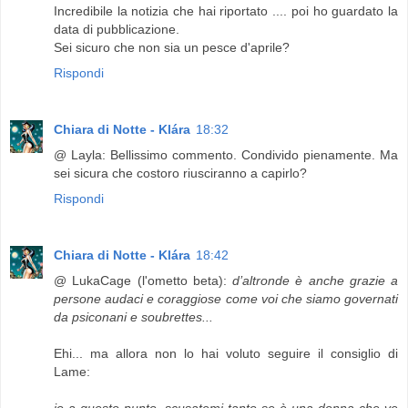
Incredibile la notizia che hai riportato .... poi ho guardato la
data di pubblicazione.
Sei sicuro che non sia un pesce d'aprile?
Rispondi
Chiara di Notte - Klára
18:32
@ Layla: Bellissimo commento. Condivido pienamente. Ma
sei sicura che costoro riusciranno a capirlo?
Rispondi
Chiara di Notte - Klára
18:42
@ LukaCage (l'ometto beta):
d’altronde è anche grazie a
persone audaci e coraggiose come voi che siamo governati
da psiconani e soubrettes...
Ehi... ma allora non lo hai voluto seguire il consiglio di
Lame:
io a questo punto, scusatemi tanto se è una donna che ve