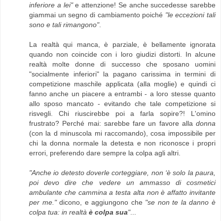
inferiore a lei"
e attenzione! Se anche succedesse sarebbe
giammai un segno di cambiamento poiché
"le eccezioni tali
sono e tali rimangono"
.
La realtà qui manca, è parziale, è bellamente ignorata
quando non coincide con i loro giudizi distorti. In alcune
realtà molte donne di successo che sposano uomini
"socialmente inferiori" la pagano carissima in termini di
competizione maschile applicata (alla moglie) e quindi ci
fanno anche un piacere a entrambi - a loro stesse quanto
allo sposo mancato - evitando che tale competizione si
risvegli. Chi riuscirebbe poi a farla sopire?! L'omino
frustrato? Perché mai: sarebbe fare un favore alla
donna
(con la d minuscola mi raccomando), cosa impossibile per
chi la donna normale la detesta e non riconosce i propri
errori, preferendo dare sempre la colpa agli altri.
"Anche io detesto doverle corteggiare, non ‘è solo la paura,
poi devo dire che vedere un ammasso di cosmetici
ambulante che cammina a testa alta non è affatto invitante
per me."
dicono, e aggiungono che
"se non te la danno è
colpa tua: in realtà
è colpa sua
"
...