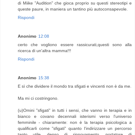
di Miike "Audition" che gioca proprio su questi stereotipi e
queste paure, in maniera un tantino più autoconsapevole.
Rispondi
Anonimo
12:08
certo che vogliono essere rassicurati,questi sono alla
ricerca di un'altra mamma!!!
Rispondi
Anonimo
15:38
E sì che dividere il mondo tra sfigati e vincenti non è da me.
Ma mi ci costringono.
(u)Omini "sfigati" in tutti i sensi, che vanno in terapia e in
bianco e covano decennali isterismi verso l'universo
femminile - chiaramente: non è la terapia psicologica a
qualificarli come "sfigati" quanto l'indirizzare un percorso
tanto utile, denso di rinnovamento, portatore di