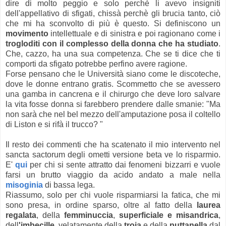
dire di molto peggio e solo perchè li avevo insigniti
dell'appellativo di sfigati, chissà perchè gli brucia tanto, ciò
che mi ha sconvolto di più è questo. Si definiscono un
movimento
intellettuale e di sinistra e poi ragionano come i
trogloditi con il complesso della donna che ha studiato
.
Che, cazzo, ha una sua competenza. Che se ti dice che ti
comporti da sfigato potrebbe perfino avere ragione.
Forse pensano che le Università siano come le discoteche,
dove le donne entrano gratis. Scommetto che se avessero
una gamba in cancrena e il chirurgo che deve loro salvare
la vita fosse donna si farebbero prendere dalle smanie: "Ma
non sarà che nel bel mezzo dell'amputazione posa il coltello
di Liston e si rifà il trucco? "
Il resto dei commenti che ha scatenato il mio intervento nel
sancta sactorum degli ometti versione beta ve lo risparmio.
E'
qui
per chi si sente attratto dai fenomeni bizzarri e vuole
farsi un brutto viaggio da acido andato a male nella
misoginia
di bassa lega.
Riassumo, solo per chi vuole risparmiarsi la fatica, che mi
sono presa, in ordine sparso, oltre al fatto della
laurea
regalata
, della
femminuccia
,
superficiale e misandrica
,
dell
'imbecille
, velatamente della
troia
e della
puttanella
dal