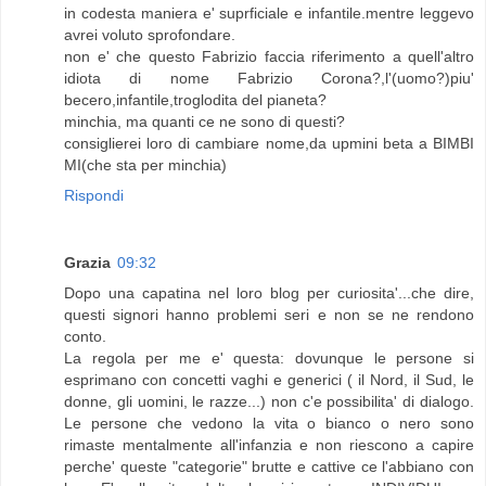
in codesta maniera e' suprficiale e infantile.mentre leggevo
avrei voluto sprofondare.
non e' che questo Fabrizio faccia riferimento a quell'altro
idiota di nome Fabrizio Corona?,l'(uomo?)piu'
becero,infantile,troglodita del pianeta?
minchia, ma quanti ce ne sono di questi?
consiglierei loro di cambiare nome,da upmini beta a BIMBI
MI(che sta per minchia)
Rispondi
Grazia
09:32
Dopo una capatina nel loro blog per curiosita'...che dire,
questi signori hanno problemi seri e non se ne rendono
conto.
La regola per me e' questa: dovunque le persone si
esprimano con concetti vaghi e generici ( il Nord, il Sud, le
donne, gli uomini, le razze...) non c'e possibilita' di dialogo.
Le persone che vedono la vita o bianco o nero sono
rimaste mentalmente all'infanzia e non riescono a capire
perche' queste "categorie" brutte e cattive ce l'abbiano con