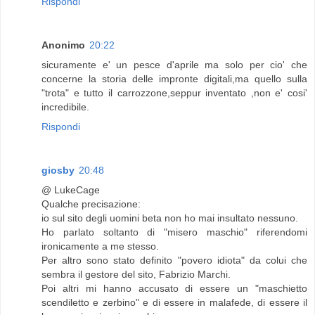
Rispondi
Anonimo
20:22
sicuramente e' un pesce d'aprile ma solo per cio' che
concerne la storia delle impronte digitali,ma quello sulla
"trota" e tutto il carrozzone,seppur inventato ,non e' cosi'
incredibile.
Rispondi
giosby
20:48
@ LukeCage
Qualche precisazione:
io sul sito degli uomini beta non ho mai insultato nessuno.
Ho parlato soltanto di "misero maschio" riferendomi
ironicamente a me stesso.
Per altro sono stato definito "povero idiota" da colui che
sembra il gestore del sito, Fabrizio Marchi.
Poi altri mi hanno accusato di essere un "maschietto
scendiletto e zerbino" e di essere in malafede, di essere il