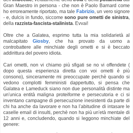
Gran Maestro in persona - che non è Paolo Barnard come
ho erroreamente riportato, ma tale
Fabrizio
, un vero signore
- e, dulcis in fundo, siccome
sono pure ometti de sinistra
,
della
razzista-fascista-stalinista
. Evvai!
Oltre che a Galatea, esprimo tutta la mia solidarietà al
malcapitato
Giosby
, che ha provato da uomo a
controbattere alle minchiate degli ometti e si è beccato
addirittura del povero idiota.
Cari ometti, non vi chiamo più sfigati se no vi offendete (
dopo questa esperienza diretta con voi ometti è più
consono), sinceramente mi preoccupate perchè quando si
vedono complotti femministi dappertutto, si pensa che
Galatea e Lameduck siano non due personalità distinte ma
un'unica entità maligna proteiforme e persecutoria e ci si
inventano campagne di persecuzione inesistenti da parte di
chi ha anche da lavorare e non ha l'abitudine di intasare le
caselle email di insulti, perchè non ha più un'età mentale di
12 anni e, concludendo, quando si leggono minchiate del
genere: