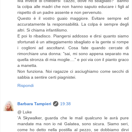
Ma invece di chiedersi "cazzo, dove ho sbagliato?" danno
la colpa alle madri che non hanno saputo educare i figli al
rispetto di un padre assente e non pervenuto.
Questo è il vostro guaio maggiore. Evitare sempre ed
accuratamente la responsabilità. La colpa è sempre degli
altri. Si chiama infantilismo.
E poi lo ribadisco. Piangersi addosso e dirsi quanto siamo
sfortunati è un atteggiamento sbagliato e la gente si rompe
i coglioni ad ascoltarvi. Cosa fate quando cercate di
rimorchiare una donna: "sai, mi sono appena separato ma
quella stronza di mia moglie...." e poi via con il pianto graco
a manetta.
Non funziona. Noi ragazze ci asciughiamo come secchi di
sabbia a sentire certi piagnistei.
Rispondi
Barbara Tampieri
19:38
@ Luke
'A Skywalker, guarda che le mail qualcuno le avrà pure
mandate ma non io né Galatea, sono sicura. Siamo seri,
come ho detto nella postilla al pezzo, se dobbiamo dirvi